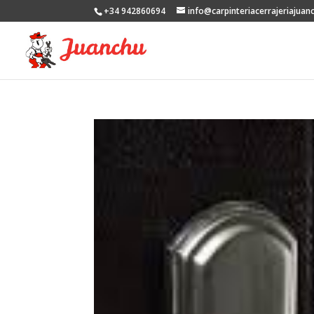
+34 942860694
info@carpinteriacerrajeriajuan