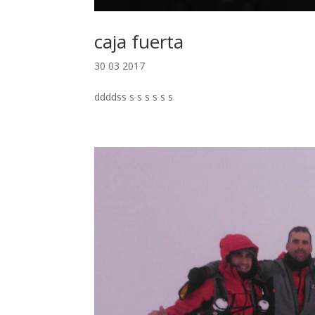
caja fuerta
30 03 2017
ddddss s s s s s s