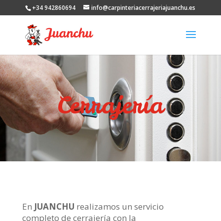
+34 942860694
info@carpinteriacerrajeriajuanchu.es
Cerrajería
En
JUANCHU
realizamos un servicio
completo de cerrajería con la