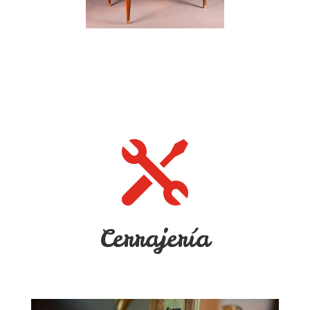

Cerrajería