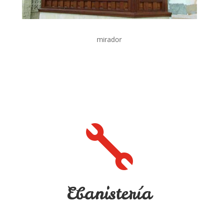
mirador

Ebanistería