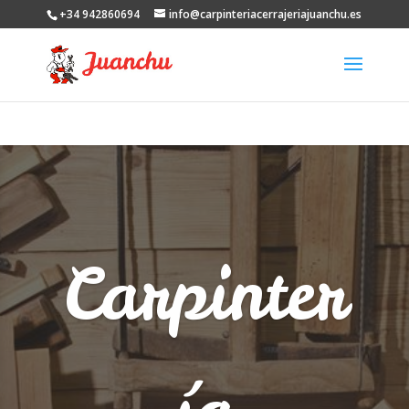
+34 942860694
info@carpinteriacerrajeriajuanchu.es
Carpinter